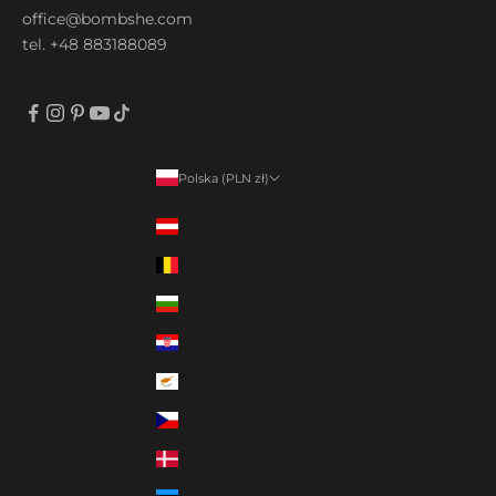
office@bombshe.com
tel. +48 883188089
Polska (PLN zł)
Kraj
Austria (PLN zł)
Belgia (PLN zł)
Bułgaria (PLN zł)
Chorwacja (PLN zł)
Cypr (PLN zł)
Czechy (PLN zł)
Dania (PLN zł)