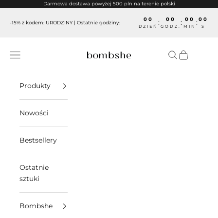
Przejdź do treści
Darmowa dostawa powyżej 500 pln na terenie polski
00
00
00
00
:
:
:
-15% z kodem: URODZINY | Ostatnie godziny:
DZIEŃ
GODZ.
MIN
S
Menu
Szukaj
Koszyk
Bombshe
Produkty
Nowości
Bestsellery
Ostatnie
sztuki
Bombshe