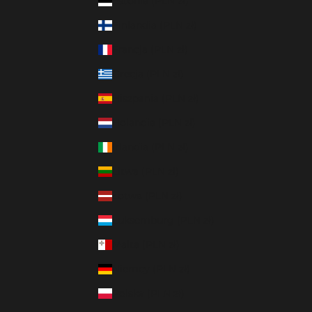
Estonia (PLN zł)
Finlandia (PLN zł)
Francja (PLN zł)
Grecja (PLN zł)
Hiszpania (PLN zł)
Holandia (PLN zł)
Irlandia (PLN zł)
Litwa (PLN zł)
Łotwa (PLN zł)
Luksemburg (PLN zł)
Malta (PLN zł)
Niemcy (PLN zł)
Polska (PLN zł)