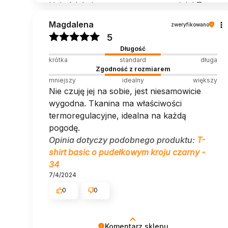
Hej, dziękujemy za pozytywną opinię! To
dla nas ogromna motywacja do dalszej
Magdalena
zweryfikowano
doskonałości w tworzeniu naszych ubrań.
5
🚀
Długość
krótka
standard
długa
Zgodność z rozmiarem
mniejszy
idealny
większy
Nie czuję jej na sobie, jest niesamowicie
wygodna. Tkanina ma właściwości
termoregulacyjne, idealna na każdą
pogodę.
Opinia dotyczy podobnego produktu:
T-
shirt basic o pudełkowym kroju czarny -
34
7/4/2024
0
0
Komentarz sklepu