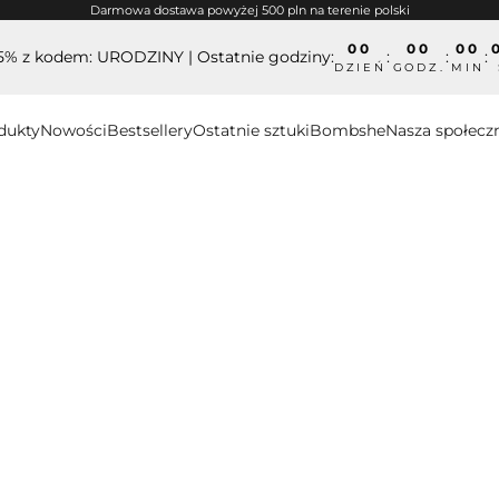
Darmowa dostawa powyżej 500 pln na terenie polski
00
00
00
15% z kodem: URODZINY | Ostatnie godziny:
:
:
:
DZIEŃ
GODZ.
MIN
dukty
Nowości
Bestsellery
Ostatnie sztuki
Bombshe
Nasza społecz