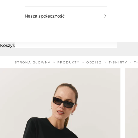
Nasza społeczność
Koszyk
STRONA GŁÓWNA
PRODUKTY
ODZIEŻ
T-SHIRTY
T