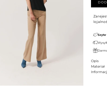
DOD
Zarejes
lojaln
Szyte
Wysyłk
Darmo
Opis
Materiał
Informac