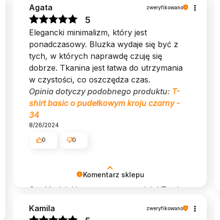
Agata
zweryfikowano
5
Elegancki minimalizm, który jest
ponadczasowy. Bluzka wydaje się być z
tych, w których naprawdę czuję się
dobrze. Tkanina jest łatwa do utrzymania
w czystości, co oszczędza czas.
Opinia dotyczy podobnego produktu:
T-
shirt basic o pudełkowym kroju czarny -
34
8/26/2024
0
0
Komentarz sklepu
Cześć, dzięki za pozytywną opinię! Twoje
słowa są dla nas inspiracją do ciągłego
Kamila
zweryfikowano
doskonalenia naszej oferty. 🌺