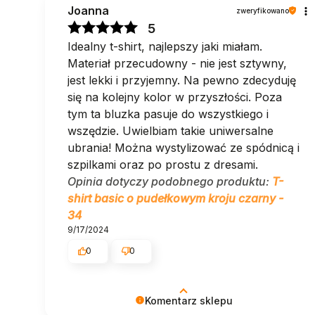
Joanna
zweryfikowano
5
Idealny t-shirt, najlepszy jaki miałam.
Materiał przecudowny - nie jest sztywny,
jest lekki i przyjemny. Na pewno zdecyduję
się na kolejny kolor w przyszłości. Poza
tym ta bluzka pasuje do wszystkiego i
wszędzie. Uwielbiam takie uniwersalne
ubrania! Można wystylizować ze spódnicą i
szpilkami oraz po prostu z dresami.
Opinia dotyczy podobnego produktu:
T-
shirt basic o pudełkowym kroju czarny -
34
9/17/2024
0
0
Komentarz sklepu