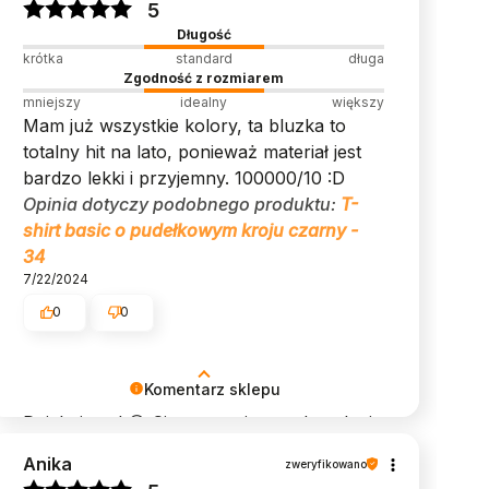
5
❤️
Długość
krótka
standard
długa
Zgodność z rozmiarem
mniejszy
idealny
większy
Mam już wszystkie kolory, ta bluzka to
totalny hit na lato, ponieważ materiał jest
bardzo lekki i przyjemny. 100000/10 :D
Opinia dotyczy podobnego produktu:
T-
shirt basic o pudełkowym kroju czarny -
34
7/22/2024
0
0
Komentarz sklepu
Dziękujemy! 😍 Cieszymy się z zadowolenia
z zakupów w naszym sklepie!
Anika
zweryfikowano