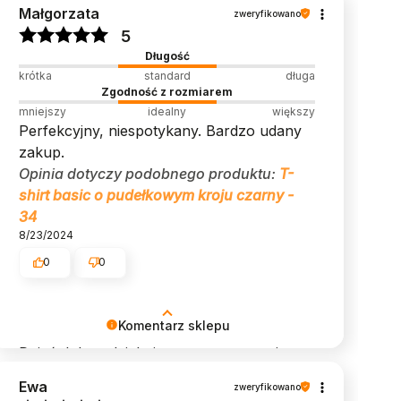
Małgorzata
zweryfikowano
5
Długość
krótka
standard
długa
Zgodność z rozmiarem
mniejszy
idealny
większy
Perfekcyjny, niespotykany. Bardzo udany
zakup.
Opinia dotyczy podobnego produktu:
T-
shirt basic o pudełkowym kroju czarny -
34
8/23/2024
0
0
Komentarz sklepu
Dzień dobry, dziękujemy za pozostawioną
opinię! Cieszymy się, że zakupy w naszym
Ewa
zweryfikowano
sklepie pozostawiły pozytywne wrażenia.