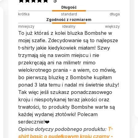
5
Długość
krótka
standard
długa
Zgodność z rozmiarem
mniejszy
idealny
większy
To już któraś z kolei bluzka Bombshe w
mojej szafie. Zdecydowanie są to najlepsze
t-shirty jakie kiedykowiek miałam! Szwy
trzymają się na swoim miejscu i nie
przekręcają ani na milimetr mimo
wielokrotnego prania - a wiem, co mówię,
bo pierwszą bluzkę z Bombshe kupiłam
ponad 3 lata temu i nadal mi świetnie służy!
Tak więc jeśli szukasz ponadczasowego
kroju i niespotykanej teraz jakości oraz
trwałości, to produkty Bombshe warte są
każdej wydanej złotówki! Polecam
serdecznie!❤️
Opinia dotyczy podobnego produktu:
T-
shirt basic o pudełkowym kroju czarny -