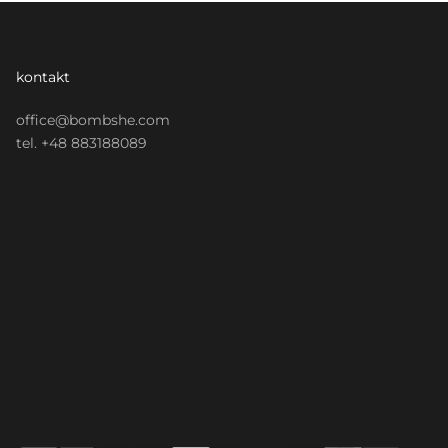
kontakt
office@bombshe.com
tel. +48 883188089