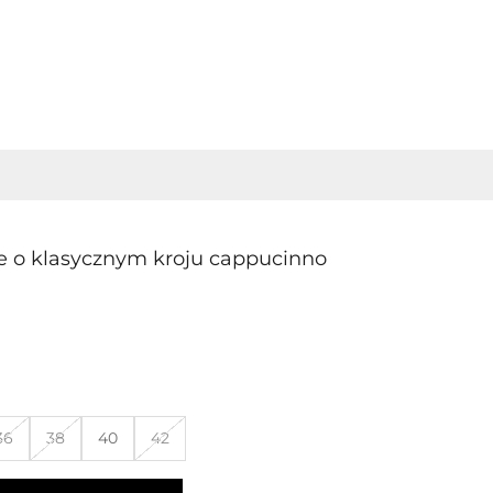
e o klasycznym kroju cappucinno
mocyjna
cino
36
38
40
42