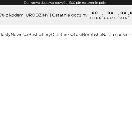
Darmowa dostawa powyżej 500 pln na terenie polski
00
00
00
15% z kodem: URODZINY | Ostatnie godziny:
:
:
:
DZIEŃ
GODZ.
MIN
dukty
Nowości
Bestsellery
Ostatnie sztuki
Bombshe
Nasza społecz