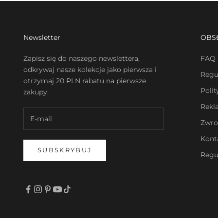
Newsletter
OBS
Zapisz się do naszego newslettera,
FAQ
odkrywaj nasze kolekcje jako pierwsza i
Regu
otrzymaj 20 PLN rabatu na pierwsze
Poli
zakupy.
Rekl
Zwro
Kont
SUBSKRYBUJ
Regu