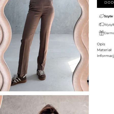
DOD
Szyte
Wysyłk
Darmo
Opis
Materiał
Informac