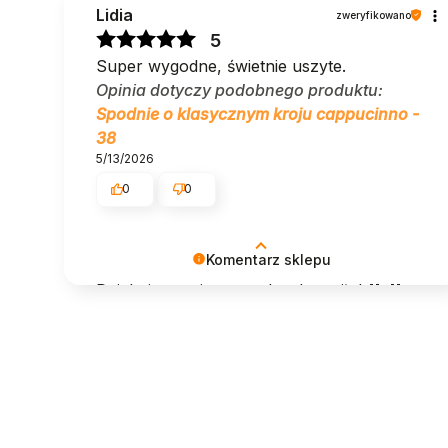
Lidia
zweryfikowano
5
Super wygodne, świetnie uszyte.
Opinia dotyczy podobnego produktu:
Spodnie o klasycznym kroju cappucinno -
38
5/13/2026
0
0
Komentarz sklepu
Dziękujemy - jest nam bardzo miło! 🤍 🤍